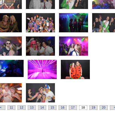
<
11
12
13
14
15
16
17
18
19
20