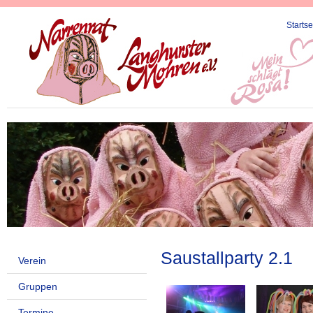
Startse
Saustallparty 2.1
Verein
Gruppen
Termine